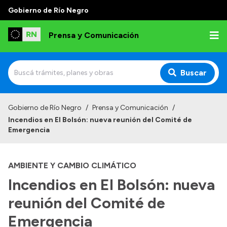
Gobierno de Río Negro
Prensa y Comunicación
Buscar
Inicio
Gobierno de Río Negro
/
Prensa y Comunicación
/
Incendios en El Bolsón: nueva reunión del Comité de
Institucional
Emergencia
Autoridades
AMBIENTE Y CAMBIO CLIMÁTICO
Referentes de prensa
Incendios en El Bolsón: nueva
Archivo de noticias
reunión del Comité de
Emergencia
Transparencia