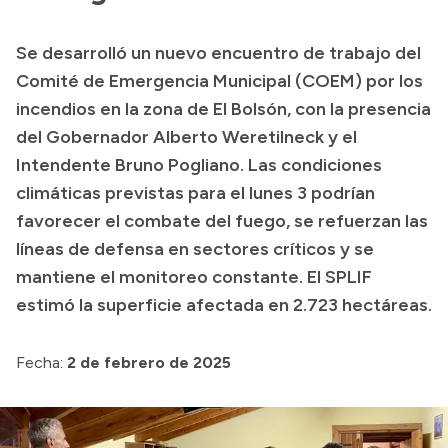
Presupuesto
Se desarrolló un nuevo encuentro de trabajo del
Boletín Oficial
Comité de Emergencia Municipal (COEM) por los
Compras y licitaciones
incendios en la zona de El Bolsón, con la presencia
del Gobernador Alberto Weretilneck y el
Consulta de expedientes
Intendente Bruno Pogliano. Las condiciones
Consulta de pago a proveedores
climáticas previstas para el lunes 3 podrían
Convocatorias
favorecer el combate del fuego, se refuerzan las
Intranet
líneas de defensa en sectores críticos y se
Login
mantiene el monitoreo constante. El SPLIF
estimó la superficie afectada en 2.723 hectáreas.
Fecha:
2 de febrero de 2025