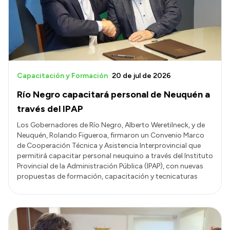
Presupuesto
Boletín Oficial
Compras y licitaciones
Consulta de expedientes
Capacitación y Formación
20 de jul de 2026
Consulta de pago a proveedores
Río Negro capacitará personal de Neuquén a
Convocatorias
través del IPAP
Intranet
Los Gobernadores de Río Negro, Alberto Weretilneck, y de
Neuquén, Rolando Figueroa, firmaron un Convenio Marco
Login
de Cooperación Técnica y Asistencia Interprovincial que
permitirá capacitar personal neuquino a través del Instituto
Provincial de la Administración Pública (IPAP), con nuevas
propuestas de formación, capacitación y tecnicaturas