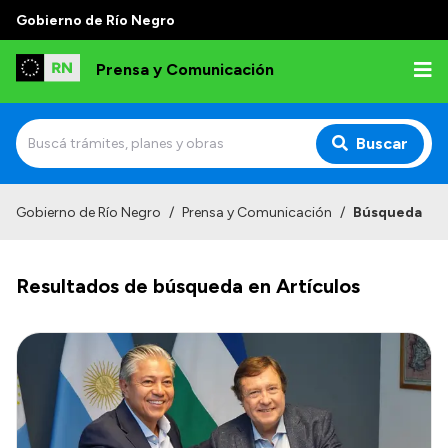
Gobierno de Río Negro
Prensa y Comunicación
Buscar
Inicio
Gobierno de Río Negro
/
Prensa y Comunicación
/
Búsqueda
Institucional
Resultados de búsqueda en Artículos
Autoridades
Referentes de prensa
Archivo de noticias
Transparencia