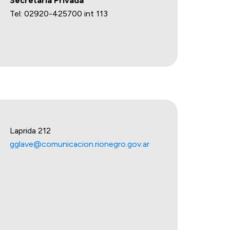
Secretaria Privada
Tel: 02920-425700 int 113
Laprida 212
gglave@comunicacion.rionegro.gov.ar