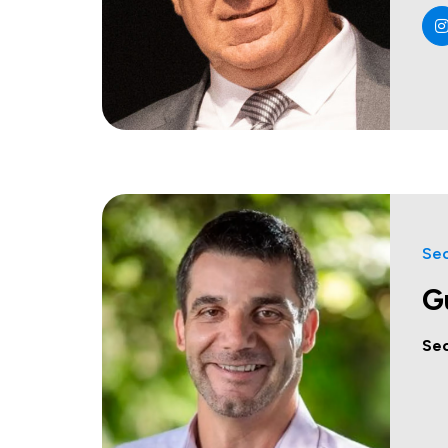
Sec
G
Sec