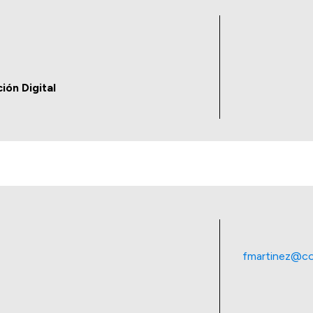
ión Digital
fmartinez@com