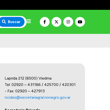
Buscar
Laprida 212 (8500) Viedma
Tel: 02920 – 431186 / 425700 / 420301
- Fax: 02920 – 427913
ncides@secretariagral.rionegro.gov.ar