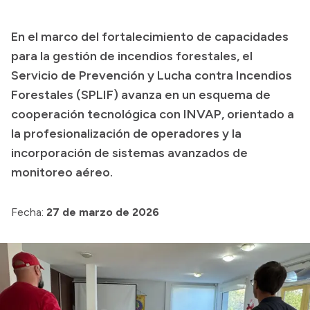
Presupuesto
En el marco del fortalecimiento de capacidades
Boletín Oficial
para la gestión de incendios forestales, el
Compras y licitaciones
Servicio de Prevención y Lucha contra Incendios
Forestales (SPLIF) avanza en un esquema de
Consulta de expedientes
cooperación tecnológica con INVAP, orientado a
Consulta de pago a proveedores
la profesionalización de operadores y la
Convocatorias
incorporación de sistemas avanzados de
Intranet
monitoreo aéreo.
Login
Fecha:
27 de marzo de 2026