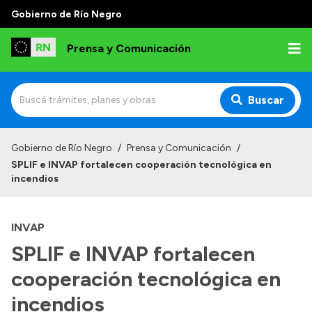
Gobierno de Río Negro
Prensa y Comunicación
Buscar
Inicio
Gobierno de Río Negro
/
Prensa y Comunicación
/
SPLIF e INVAP fortalecen cooperación tecnológica en
Institucional
incendios
Autoridades
INVAP
Referentes de prensa
SPLIF e INVAP fortalecen
Archivo de noticias
cooperación tecnológica en
incendios
Transparencia