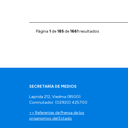
Página
1
de
185
de
1661
resultados
SECRETARÍA DE MEDIOS
Laprida 212, Viedma (8500).
Conmutador: (02920) 425700
>> Referentes de Prensa de los
organismos del Estado