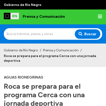
Gobierno de Río Negro
Prensa y Comunicación
Buscar
Inicio
Gobierno de Río Negro
/
Prensa y Comunicación
/
Roca se prepara para el programa Cerca con una jornada
Institucional
deportiva
Autoridades
AGUAS RIONEGRINAS
Referentes de prensa
Roca se prepara para el
Archivo de noticias
programa Cerca con una
jornada deportiva
Transparencia