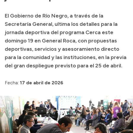
Presupuesto
El Gobierno de Río Negro, a través de la
Boletín Oficial
Secretaría General, ultima los detalles para la
Compras y licitaciones
jornada deportiva del programa Cerca este
domingo 19 en General Roca, con propuestas
Consulta de expedientes
deportivas, servicios y asesoramiento directo
Consulta de pago a proveedores
para la comunidad y las instituciones, en la previa
Convocatorias
del gran despliegue previsto para el 25 de abril.
Intranet
Login
Fecha:
17 de abril de 2026