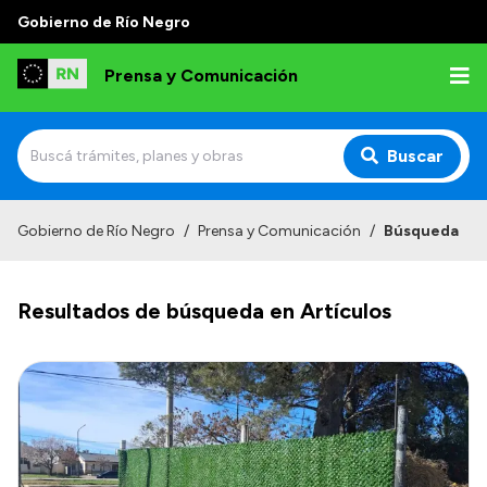
Gobierno de Río Negro
Prensa y Comunicación
Buscar
Inicio
Gobierno de Río Negro
/
Prensa y Comunicación
/
Búsqueda
Institucional
Resultados de búsqueda en Artículos
Autoridades
Referentes de prensa
Archivo de noticias
Transparencia