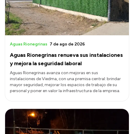
Presupuesto
Boletín Oficial
Compras y licitaciones
Consulta de expedientes
Aguas Rionegrinas
7 de ago de 2026
Consulta de pago a proveedores
Aguas Rionegrinas renueva sus instalaciones
Convocatorias
y mejora la seguridad laboral
Intranet
Aguas Rionegrinas avanza con mejoras en sus
instalaciones de Viedma, con una premisa central: brindar
Login
mayor seguridad, mejorar los espacios de trabajo de su
personal y poner en valor la infraestructura de la empresa.