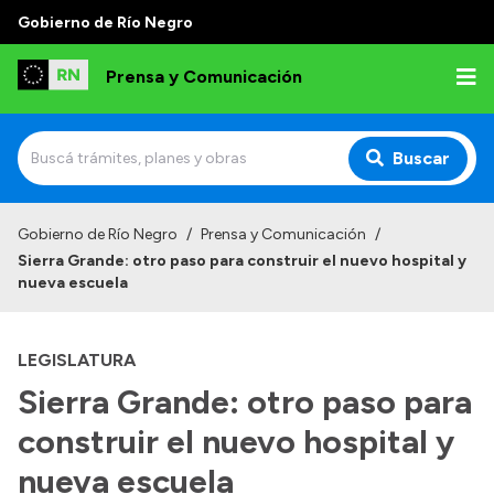
Gobierno de Río Negro
Prensa y Comunicación
Buscar
Inicio
Gobierno de Río Negro
/
Prensa y Comunicación
/
Sierra Grande: otro paso para construir el nuevo hospital y
Institucional
nueva escuela
Autoridades
LEGISLATURA
Referentes de prensa
Sierra Grande: otro paso para
Archivo de noticias
construir el nuevo hospital y
nueva escuela
Transparencia