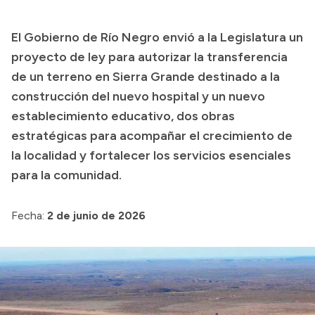
Presupuesto
El Gobierno de Río Negro envió a la Legislatura un
Boletín Oficial
proyecto de ley para autorizar la transferencia
Compras y licitaciones
de un terreno en Sierra Grande destinado a la
construcción del nuevo hospital y un nuevo
Consulta de expedientes
establecimiento educativo, dos obras
Consulta de pago a proveedores
estratégicas para acompañar el crecimiento de
Convocatorias
la localidad y fortalecer los servicios esenciales
Intranet
para la comunidad.
Login
Fecha:
2 de junio de 2026