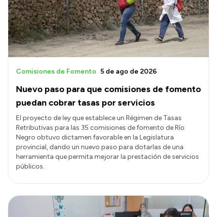
Presupuesto
Boletín Oficial
Compras y licitaciones
Consulta de expedientes
Comisiones de Fomento
5 de ago de 2026
Consulta de pago a proveedores
Nuevo paso para que comisiones de fomento
Convocatorias
puedan cobrar tasas por servicios
Intranet
El proyecto de ley que establece un Régimen de Tasas
Retributivas para las 35 comisiones de fomento de Río
Login
Negro obtuvo dictamen favorable en la Legislatura
provincial, dando un nuevo paso para dotarlas de una
herramienta que permita mejorar la prestación de servicios
públicos.