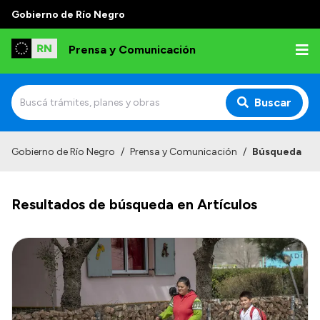
Gobierno de Río Negro
Prensa y Comunicación
Buscar
Inicio
Gobierno de Río Negro
/
Prensa y Comunicación
/
Búsqueda
Institucional
Resultados de búsqueda en Artículos
Autoridades
Referentes de prensa
Archivo de noticias
Transparencia