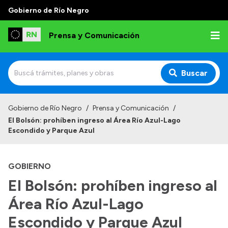
Gobierno de Río Negro
Prensa y Comunicación
Buscar
Inicio
Gobierno de Río Negro
/
Prensa y Comunicación
/
El Bolsón: prohíben ingreso al Área Río Azul-Lago
Institucional
Escondido y Parque Azul
Autoridades
GOBIERNO
Referentes de prensa
El Bolsón: prohíben ingreso al
Archivo de noticias
Área Río Azul-Lago
Escondido y Parque Azul
Transparencia