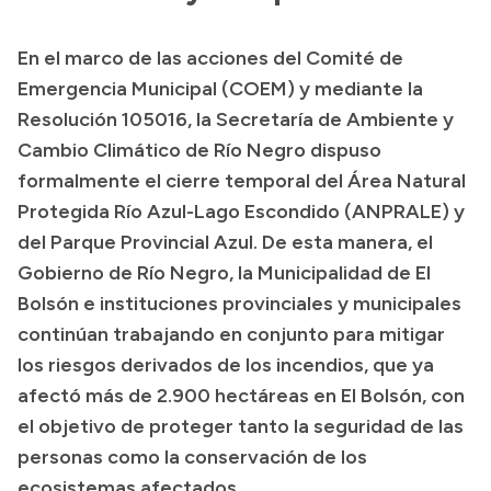
Presupuesto
En el marco de las acciones del Comité de
Boletín Oficial
Emergencia Municipal (COEM) y mediante la
Compras y licitaciones
Resolución 105016, la Secretaría de Ambiente y
Cambio Climático de Río Negro dispuso
Consulta de expedientes
formalmente el cierre temporal del Área Natural
Consulta de pago a proveedores
Protegida Río Azul-Lago Escondido (ANPRALE) y
Convocatorias
del Parque Provincial Azul. De esta manera, el
Intranet
Gobierno de Río Negro, la Municipalidad de El
Login
Bolsón e instituciones provinciales y municipales
continúan trabajando en conjunto para mitigar
los riesgos derivados de los incendios, que ya
afectó más de 2.900 hectáreas en El Bolsón, con
el objetivo de proteger tanto la seguridad de las
personas como la conservación de los
ecosistemas afectados.