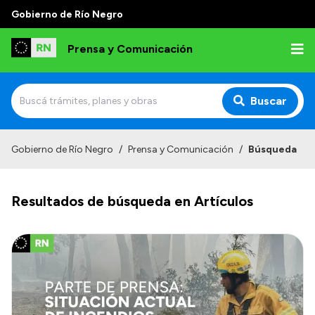
Gobierno de Río Negro
Prensa y Comunicación
Buscar
Inicio
Gobierno de Río Negro
/
Prensa y Comunicación
/
Búsqueda
Institucional
Resultados de búsqueda en Artículos
Autoridades
Referentes de prensa
Archivo de noticias
Transparencia