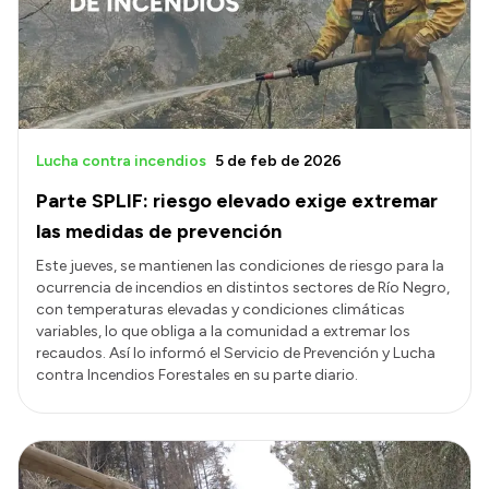
Presupuesto
Boletín Oficial
Compras y licitaciones
Consulta de expedientes
Lucha contra incendios
5 de feb de 2026
Consulta de pago a proveedores
Parte SPLIF: riesgo elevado exige extremar
Convocatorias
las medidas de prevención
Intranet
Este jueves, se mantienen las condiciones de riesgo para la
ocurrencia de incendios en distintos sectores de Río Negro,
Login
con temperaturas elevadas y condiciones climáticas
variables, lo que obliga a la comunidad a extremar los
recaudos. Así lo informó el Servicio de Prevención y Lucha
contra Incendios Forestales en su parte diario.