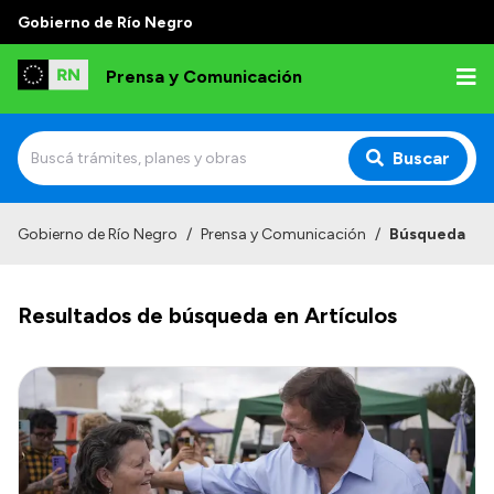
Gobierno de Río Negro
Prensa y Comunicación
Buscar
Inicio
Gobierno de Río Negro
/
Prensa y Comunicación
/
Búsqueda
Institucional
Resultados de búsqueda en Artículos
Autoridades
Referentes de prensa
Archivo de noticias
Transparencia