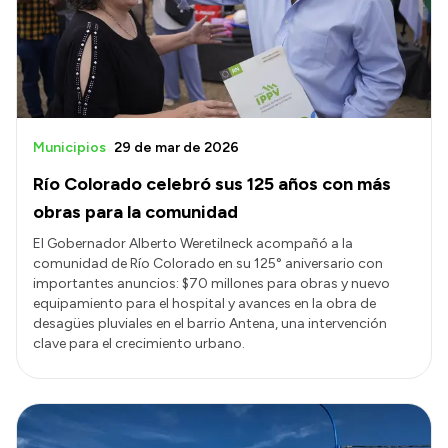
Presupuesto
Boletín Oficial
Compras y licitaciones
Consulta de expedientes
Municipios
29 de mar de 2026
Consulta de pago a proveedores
Río Colorado celebró sus 125 años con más
Convocatorias
obras para la comunidad
Intranet
El Gobernador Alberto Weretilneck acompañó a la
comunidad de Río Colorado en su 125° aniversario con
Login
importantes anuncios: $70 millones para obras y nuevo
equipamiento para el hospital y avances en la obra de
desagües pluviales en el barrio Antena, una intervención
clave para el crecimiento urbano.