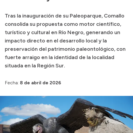
Presupuesto
Tras la inauguración de su Paleoparque, Comallo
Boletín Oficial
consolida su propuesta como motor científico,
Compras y licitaciones
turístico y cultural en Río Negro, generando un
impacto directo en el desarrollo local y la
Consulta de expedientes
preservación del patrimonio paleontológico, con
Consulta de pago a proveedores
fuerte arraigo en la identidad de la localidad
Convocatorias
situada en la Región Sur.
Intranet
Login
Fecha:
8 de abril de 2026