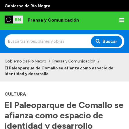
Gobierno de Río Negro
Prensa y Comunicación
Buscar
Inicio
Gobierno de Río Negro
/
Prensa y Comunicación
/
El Paleoparque de Comallo se afianza como espacio de
Institucional
identidad y desarrollo
Autoridades
CULTURA
Referentes de prensa
El Paleoparque de Comallo se
Archivo de noticias
afianza como espacio de
identidad y desarrollo
Transparencia