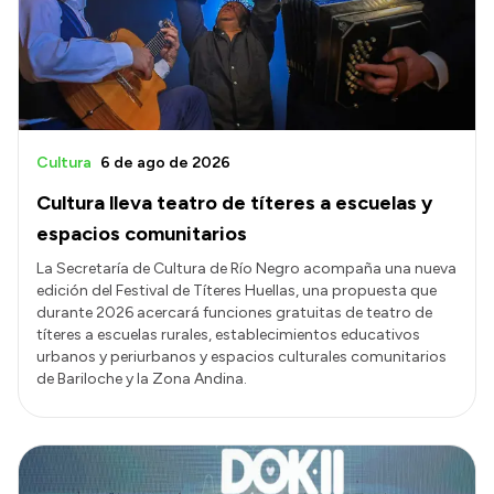
Presupuesto
Boletín Oficial
Compras y licitaciones
Consulta de expedientes
Cultura
6 de ago de 2026
Consulta de pago a proveedores
Cultura lleva teatro de títeres a escuelas y
Convocatorias
espacios comunitarios
Intranet
La Secretaría de Cultura de Río Negro acompaña una nueva
edición del Festival de Títeres Huellas, una propuesta que
Login
durante 2026 acercará funciones gratuitas de teatro de
títeres a escuelas rurales, establecimientos educativos
urbanos y periurbanos y espacios culturales comunitarios
de Bariloche y la Zona Andina.