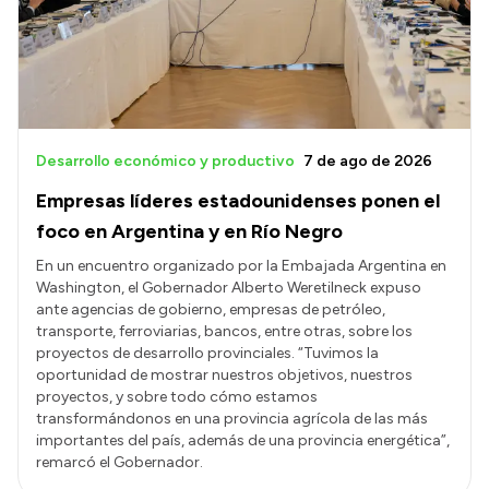
Presupuesto
Boletín Oficial
Compras y licitaciones
Consulta de expedientes
Desarrollo económico y productivo
7 de ago de 2026
Consulta de pago a proveedores
Empresas líderes estadounidenses ponen el
Convocatorias
foco en Argentina y en Río Negro
Intranet
En un encuentro organizado por la Embajada Argentina en
Washington, el Gobernador Alberto Weretilneck expuso
Login
ante agencias de gobierno, empresas de petróleo,
transporte, ferroviarias, bancos, entre otras, sobre los
proyectos de desarrollo provinciales. “Tuvimos la
oportunidad de mostrar nuestros objetivos, nuestros
proyectos, y sobre todo cómo estamos
transformándonos en una provincia agrícola de las más
importantes del país, además de una provincia energética”,
remarcó el Gobernador.