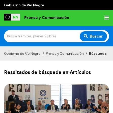
Gobierno de Río Negro
Prensa y Comunicación
Buscar
Inicio
Gobierno de Río Negro
/
Prensa y Comunicación
/
Búsqueda
Institucional
Resultados de búsqueda en Artículos
Autoridades
Referentes de prensa
Archivo de noticias
Transparencia