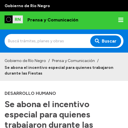
Gobierno de Río Negro
Prensa y Comunicación
Buscar
Inicio
Gobierno de Río Negro
/
Prensa y Comunicación
/
Se abona el incentivo especial para quienes trabajaron
Institucional
durante las Fiestas
Autoridades
DESARROLLO HUMANO
Referentes de prensa
Se abona el incentivo
Archivo de noticias
especial para quienes
trabajaron durante las
Transparencia