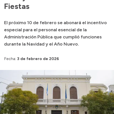
Fiestas
Presupuesto
Boletín Oficial
El próximo 10 de febrero se abonará el incentivo
Compras y licitaciones
especial para el personal esencial de la
Consulta de expedientes
Administración Pública que cumplió funciones
Consulta de pago a proveedores
durante la Navidad y el Año Nuevo.
Convocatorias
Fecha:
3 de febrero de 2026
Intranet
Login