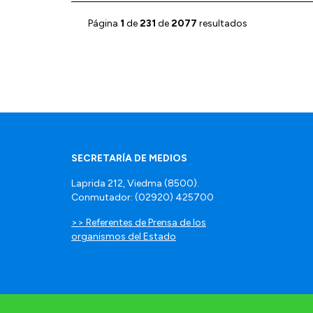
Página
1
de
231
de
2077
resultados
SECRETARÍA DE MEDIOS
Laprida 212, Viedma (8500).
Conmutador: (02920) 425700
>> Referentes de Prensa de los
organismos del Estado