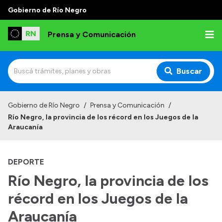
Gobierno de Río Negro
Prensa y Comunicación
Buscar
Inicio
Gobierno de Río Negro
/
Prensa y Comunicación
/
Río Negro, la provincia de los récord en los Juegos de la
Institucional
Araucanía
Autoridades
DEPORTE
Referentes de prensa
Río Negro, la provincia de los
Archivo de noticias
récord en los Juegos de la
Araucanía
Transparencia