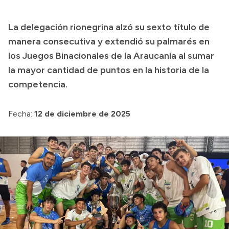
Presupuesto
La delegación rionegrina alzó su sexto título de
Boletín Oficial
manera consecutiva y extendió su palmarés en
Compras y licitaciones
los Juegos Binacionales de la Araucanía al sumar
la mayor cantidad de puntos en la historia de la
Consulta de expedientes
competencia.
Consulta de pago a proveedores
Convocatorias
Fecha:
12 de diciembre de 2025
Intranet
Login