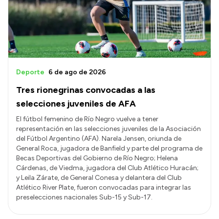
Presupuesto
Boletín Oficial
Compras y licitaciones
Consulta de expedientes
Deporte
6 de ago de 2026
Consulta de pago a proveedores
Tres rionegrinas convocadas a las
Convocatorias
selecciones juveniles de AFA
Intranet
El fútbol femenino de Río Negro vuelve a tener
representación en las selecciones juveniles de la Asociación
Login
del Fútbol Argentino (AFA). Narela Jensen, oriunda de
General Roca, jugadora de Banfield y parte del programa de
Becas Deportivas del Gobierno de Río Negro; Helena
Cárdenas, de Viedma, jugadora del Club Atlético Huracán;
y Leila Zárate, de General Conesa y delantera del Club
Atlético River Plate, fueron convocadas para integrar las
preselecciones nacionales Sub-15 y Sub-17.