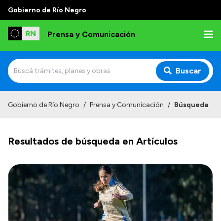
Gobierno de Río Negro
Prensa y Comunicación
Buscar
Inicio
Gobierno de Río Negro
/
Prensa y Comunicación
/
Búsqueda
Institucional
Resultados de búsqueda en Artículos
Autoridades
Referentes de prensa
Archivo de noticias
Transparencia