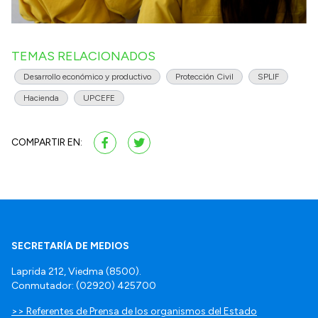
TEMAS RELACIONADOS
Desarrollo económico y productivo
Protección Civil
SPLIF
Hacienda
UPCEFE
COMPARTIR EN:
SECRETARÍA DE MEDIOS
Laprida 212, Viedma (8500).
Conmutador: (02920) 425700
>> Referentes de Prensa de los organismos del Estado