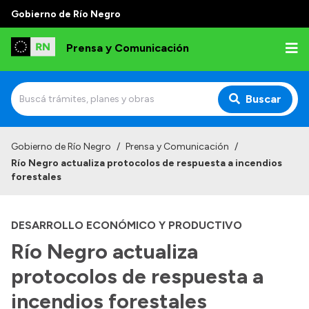
Gobierno de Río Negro
Prensa y Comunicación
Buscar
Inicio
Gobierno de Río Negro
/
Prensa y Comunicación
/
Río Negro actualiza protocolos de respuesta a incendios
Institucional
forestales
Autoridades
DESARROLLO ECONÓMICO Y PRODUCTIVO
Referentes de prensa
Río Negro actualiza
Archivo de noticias
protocolos de respuesta a
incendios forestales
Transparencia