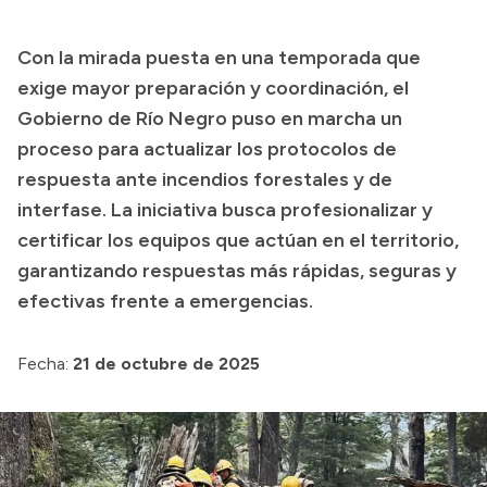
Presupuesto
Con la mirada puesta en una temporada que
Boletín Oficial
exige mayor preparación y coordinación, el
Compras y licitaciones
Gobierno de Río Negro puso en marcha un
proceso para actualizar los protocolos de
Consulta de expedientes
respuesta ante incendios forestales y de
Consulta de pago a proveedores
interfase. La iniciativa busca profesionalizar y
Convocatorias
certificar los equipos que actúan en el territorio,
Intranet
garantizando respuestas más rápidas, seguras y
Login
efectivas frente a emergencias.
Fecha:
21 de octubre de 2025