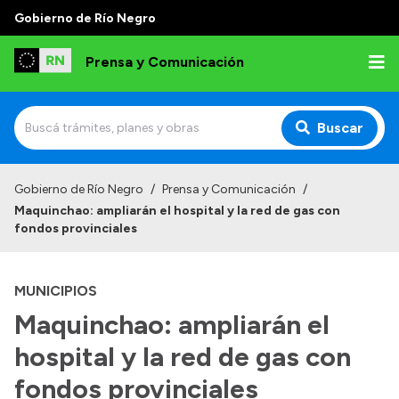
Gobierno de Río Negro
Prensa y Comunicación
Buscar
Inicio
Gobierno de Río Negro
/
Prensa y Comunicación
/
Maquinchao: ampliarán el hospital y la red de gas con
Institucional
fondos provinciales
Autoridades
MUNICIPIOS
Referentes de prensa
Maquinchao: ampliarán el
Archivo de noticias
hospital y la red de gas con
fondos provinciales
Transparencia