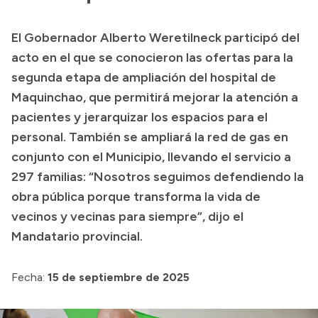
Presupuesto
El Gobernador Alberto Weretilneck participó del
Boletín Oficial
acto en el que se conocieron las ofertas para la
Compras y licitaciones
segunda etapa de ampliación del hospital de
Maquinchao, que permitirá mejorar la atención a
Consulta de expedientes
pacientes y jerarquizar los espacios para el
Consulta de pago a proveedores
personal. También se ampliará la red de gas en
Convocatorias
conjunto con el Municipio, llevando el servicio a
Intranet
297 familias: “Nosotros seguimos defendiendo la
Login
obra pública porque transforma la vida de
vecinos y vecinas para siempre”, dijo el
Mandatario provincial.
Fecha:
15 de septiembre de 2025