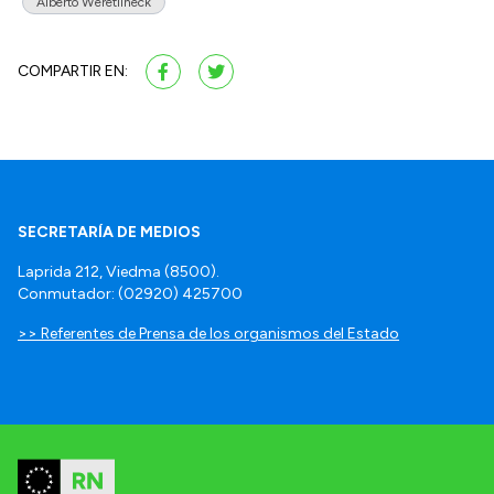
Alberto Weretilneck
COMPARTIR EN:
SECRETARÍA DE MEDIOS
Laprida 212, Viedma (8500).
Conmutador: (02920) 425700
>> Referentes de Prensa de los organismos del Estado