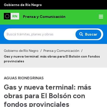
Gobierno de Río Negro
Prensa y Comunicación
Buscar
Inicio
Gobierno de Río Negro
/
Prensa y Comunicación
/
Gas y nueva terminal: más obras para El Bolsón con fondos
Institucional
provinciales
Autoridades
AGUAS RIONEGRINAS
Referentes de prensa
Gas y nueva terminal: más
Archivo de noticias
obras para El Bolsón con
fondos provinciales
Transparencia