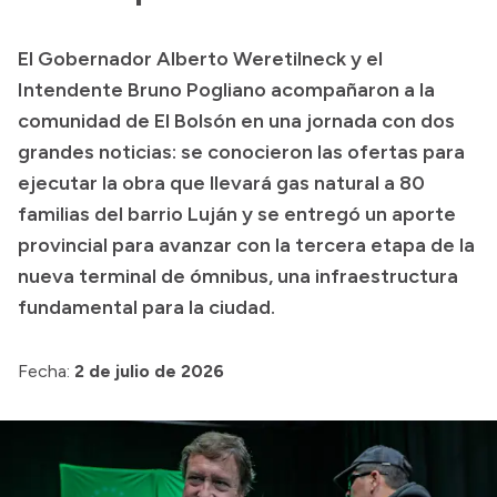
Presupuesto
El Gobernador Alberto Weretilneck y el
Boletín Oficial
Intendente Bruno Pogliano acompañaron a la
Compras y licitaciones
comunidad de El Bolsón en una jornada con dos
grandes noticias: se conocieron las ofertas para
Consulta de expedientes
ejecutar la obra que llevará gas natural a 80
Consulta de pago a proveedores
familias del barrio Luján y se entregó un aporte
Convocatorias
provincial para avanzar con la tercera etapa de la
Intranet
nueva terminal de ómnibus, una infraestructura
Login
fundamental para la ciudad.
Fecha:
2 de julio de 2026