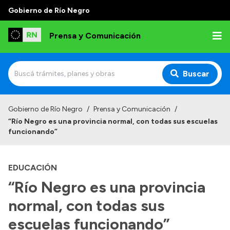
Gobierno de Río Negro
Prensa y Comunicación
Buscar
Inicio
Gobierno de Río Negro
/
Prensa y Comunicación
/
“Río Negro es una provincia normal, con todas sus escuelas
Institucional
funcionando”
Autoridades
EDUCACIÓN
Referentes de prensa
“Río Negro es una provincia
Archivo de noticias
normal, con todas sus
escuelas funcionando”
Transparencia