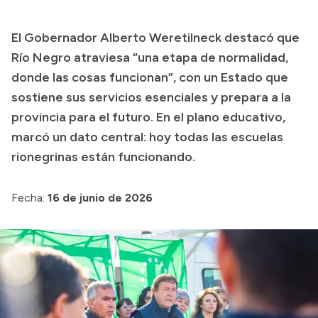
Presupuesto
El Gobernador Alberto Weretilneck destacó que
Boletín Oficial
Río Negro atraviesa “una etapa de normalidad,
Compras y licitaciones
donde las cosas funcionan”, con un Estado que
sostiene sus servicios esenciales y prepara a la
Consulta de expedientes
provincia para el futuro. En el plano educativo,
Consulta de pago a proveedores
marcó un dato central: hoy todas las escuelas
Convocatorias
rionegrinas están funcionando.
Intranet
Login
Fecha:
16 de junio de 2026