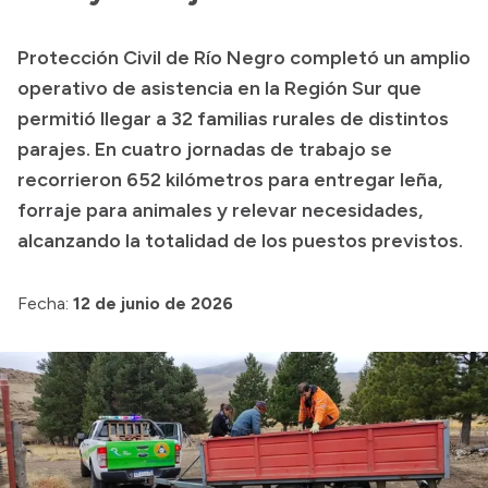
Presupuesto
Protección Civil de Río Negro completó un amplio
Boletín Oficial
operativo de asistencia en la Región Sur que
Compras y licitaciones
permitió llegar a 32 familias rurales de distintos
parajes. En cuatro jornadas de trabajo se
Consulta de expedientes
recorrieron 652 kilómetros para entregar leña,
Consulta de pago a proveedores
forraje para animales y relevar necesidades,
Convocatorias
alcanzando la totalidad de los puestos previstos.
Intranet
Login
Fecha:
12 de junio de 2026