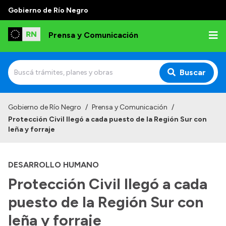
Gobierno de Río Negro
Prensa y Comunicación
Buscar
Inicio
Gobierno de Río Negro
/
Prensa y Comunicación
/
Protección Civil llegó a cada puesto de la Región Sur con
Institucional
leña y forraje
Autoridades
DESARROLLO HUMANO
Referentes de prensa
Protección Civil llegó a cada
Archivo de noticias
puesto de la Región Sur con
leña y forraje
Transparencia