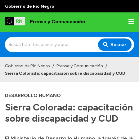
Gobierno de Río Negro
Prensa y Comunicación
Buscar
Inicio
Gobierno de Río Negro
/
Prensa y Comunicación
/
Sierra Colorada: capacitación sobre discapacidad y CUD
Institucional
Autoridades
DESARROLLO HUMANO
Referentes de prensa
Sierra Colorada: capacitación
Archivo de noticias
sobre discapacidad y CUD
El Ministerio de Desarrollo Humano, a través de la
Transparencia