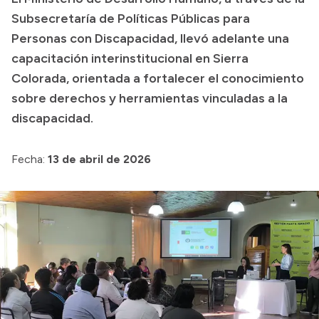
Subsecretaría de Políticas Públicas para
Presupuesto
Personas con Discapacidad, llevó adelante una
Boletín Oficial
capacitación interinstitucional en Sierra
Compras y licitaciones
Colorada, orientada a fortalecer el conocimiento
sobre derechos y herramientas vinculadas a la
Consulta de expedientes
discapacidad.
Consulta de pago a proveedores
Convocatorias
Fecha:
13 de abril de 2026
Intranet
Login