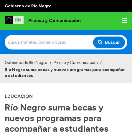
Gobierno de Río Negro
Prensa y Comunicación
Buscar
Inicio
Gobierno de Río Negro
/
Prensa y Comunicación
/
Río Negro suma becas y nuevos programas para acompañar
Institucional
a estudiantes
Autoridades
EDUCACIÓN
Referentes de prensa
Río Negro suma becas y
Archivo de noticias
nuevos programas para
acompañar a estudiantes
Transparencia