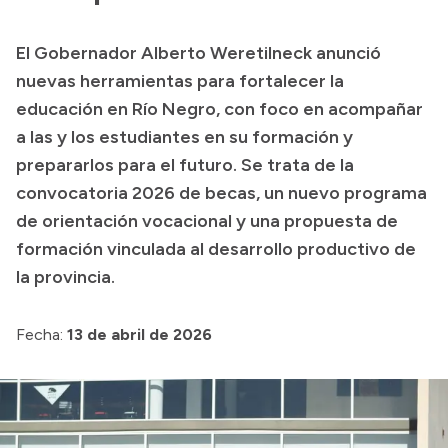
Presupuesto
El Gobernador Alberto Weretilneck anunció
Boletín Oficial
nuevas herramientas para fortalecer la
Compras y licitaciones
educación en Río Negro, con foco en acompañar
a las y los estudiantes en su formación y
Consulta de expedientes
prepararlos para el futuro. Se trata de la
Consulta de pago a proveedores
convocatoria 2026 de becas, un nuevo programa
Convocatorias
de orientación vocacional y una propuesta de
Intranet
formación vinculada al desarrollo productivo de
Login
la provincia.
Fecha:
13 de abril de 2026