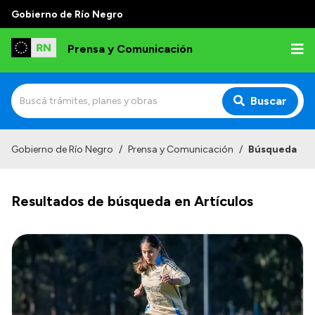
Gobierno de Río Negro
Prensa y Comunicación
Buscar
Inicio
Gobierno de Río Negro
/
Prensa y Comunicación
/
Búsqueda
Institucional
Resultados de búsqueda en Artículos
Autoridades
Referentes de prensa
Archivo de noticias
Transparencia