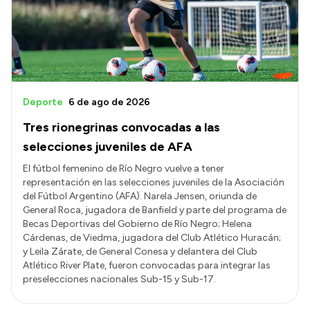
Presupuesto
Boletín Oficial
Compras y licitaciones
Consulta de expedientes
Deporte
6 de ago de 2026
Consulta de pago a proveedores
Tres rionegrinas convocadas a las
Convocatorias
selecciones juveniles de AFA
Intranet
El fútbol femenino de Río Negro vuelve a tener
representación en las selecciones juveniles de la Asociación
Login
del Fútbol Argentino (AFA). Narela Jensen, oriunda de
General Roca, jugadora de Banfield y parte del programa de
Becas Deportivas del Gobierno de Río Negro; Helena
Cárdenas, de Viedma, jugadora del Club Atlético Huracán;
y Leila Zárate, de General Conesa y delantera del Club
Atlético River Plate, fueron convocadas para integrar las
preselecciones nacionales Sub-15 y Sub-17.