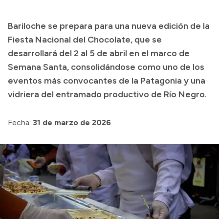
Presupuesto
Bariloche se prepara para una nueva edición de la
Boletín Oficial
Fiesta Nacional del Chocolate, que se
Compras y licitaciones
desarrollará del 2 al 5 de abril en el marco de
Semana Santa, consolidándose como uno de los
Consulta de expedientes
eventos más convocantes de la Patagonia y una
Consulta de pago a proveedores
vidriera del entramado productivo de Río Negro.
Convocatorias
Intranet
Fecha:
31 de marzo de 2026
Login