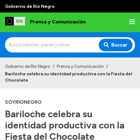
Gobierno de Río Negro
Prensa y Comunicación
Buscar
Inicio
Gobierno de Río Negro
/
Prensa y Comunicación
/
Bariloche celebra su identidad productiva con la Fiesta del
Institucional
Chocolate
Autoridades
SOYRIONEGRO
Referentes de prensa
Bariloche celebra su
Archivo de noticias
identidad productiva con la
Fiesta del Chocolate
Transparencia