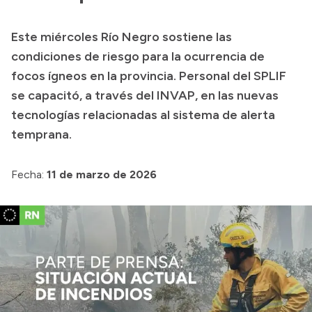
Presupuesto
Este miércoles Río Negro sostiene las
Boletín Oficial
condiciones de riesgo para la ocurrencia de
Compras y licitaciones
focos ígneos en la provincia. Personal del SPLIF
se capacitó, a través del INVAP, en las nuevas
Consulta de expedientes
tecnologías relacionadas al sistema de alerta
Consulta de pago a proveedores
temprana.
Convocatorias
Intranet
Fecha:
11 de marzo de 2026
Login