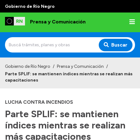
Gobierno de Río Negro
Prensa y Comunicación
Buscar
Inicio
Gobierno de Río Negro
/
Prensa y Comunicación
/
Parte SPLIF: se mantienen índices mientras se realizan más
Institucional
capacitaciones
Autoridades
LUCHA CONTRA INCENDIOS
Referentes de prensa
Parte SPLIF: se mantienen
Archivo de noticias
índices mientras se realizan
más capacitaciones
Transparencia