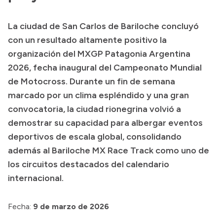
Presupuesto
La ciudad de San Carlos de Bariloche concluyó
Boletín Oficial
con un resultado altamente positivo la
Compras y licitaciones
organización del MXGP Patagonia Argentina
2026, fecha inaugural del Campeonato Mundial
Consulta de expedientes
de Motocross. Durante un fin de semana
Consulta de pago a proveedores
marcado por un clima espléndido y una gran
Convocatorias
convocatoria, la ciudad rionegrina volvió a
Intranet
demostrar su capacidad para albergar eventos
Login
deportivos de escala global, consolidando
además al Bariloche MX Race Track como uno de
los circuitos destacados del calendario
internacional.
Fecha:
9 de marzo de 2026