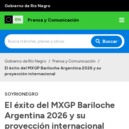
Gobierno de Río Negro
Prensa y Comunicación
Buscar
Inicio
Gobierno de Río Negro
/
Prensa y Comunicación
/
El éxito del MXGP Bariloche Argentina 2026 y su
Institucional
proyección internacional
Autoridades
SOYRIONEGRO
Referentes de prensa
El éxito del MXGP Bariloche
Archivo de noticias
Argentina 2026 y su
proyección internacional
Transparencia