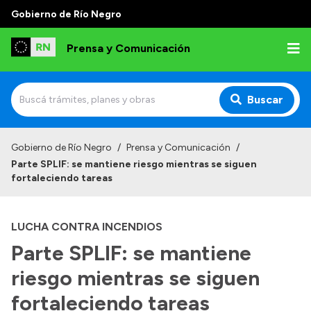
Gobierno de Río Negro
Prensa y Comunicación
Buscar
Inicio
Gobierno de Río Negro
/
Prensa y Comunicación
/
Parte SPLIF: se mantiene riesgo mientras se siguen
Institucional
fortaleciendo tareas
Autoridades
LUCHA CONTRA INCENDIOS
Referentes de prensa
Parte SPLIF: se mantiene
Archivo de noticias
riesgo mientras se siguen
fortaleciendo tareas
Transparencia