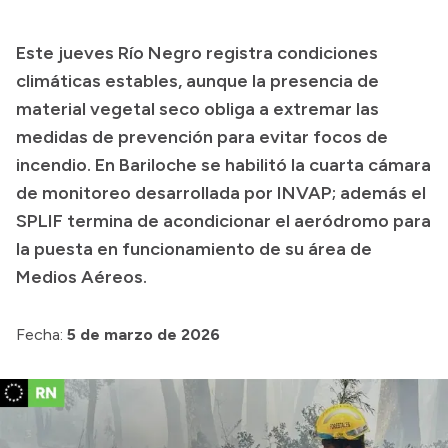
Presupuesto
Este jueves Río Negro registra condiciones
Boletín Oficial
climáticas estables, aunque la presencia de
Compras y licitaciones
material vegetal seco obliga a extremar las
medidas de prevención para evitar focos de
Consulta de expedientes
incendio. En Bariloche se habilitó la cuarta cámara
Consulta de pago a proveedores
de monitoreo desarrollada por INVAP; además el
Convocatorias
SPLIF termina de acondicionar el aeródromo para
Intranet
la puesta en funcionamiento de su área de
Login
Medios Aéreos.
Fecha:
5 de marzo de 2026