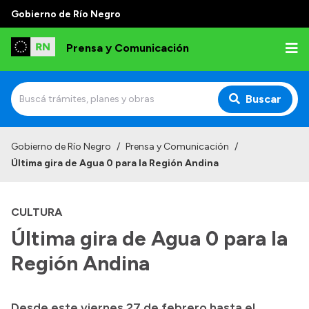
Gobierno de Río Negro
Prensa y Comunicación
Buscar
Inicio
Gobierno de Río Negro
/
Prensa y Comunicación
/
Última gira de Agua 0 para la Región Andina
Institucional
Autoridades
CULTURA
Referentes de prensa
Última gira de Agua 0 para la
Archivo de noticias
Región Andina
Desde este viernes 27 de febrero hasta el
Transparencia