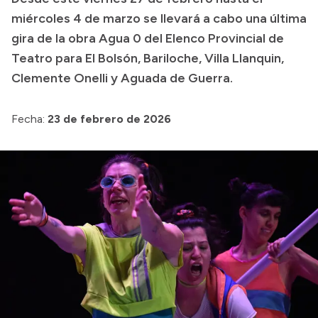
miércoles 4 de marzo se llevará a cabo una última
Presupuesto
gira de la obra Agua 0 del Elenco Provincial de
Boletín Oficial
Teatro para El Bolsón, Bariloche, Villa Llanquin,
Compras y licitaciones
Clemente Onelli y Aguada de Guerra.
Consulta de expedientes
Fecha:
23 de febrero de 2026
Consulta de pago a proveedores
Convocatorias
Intranet
Login