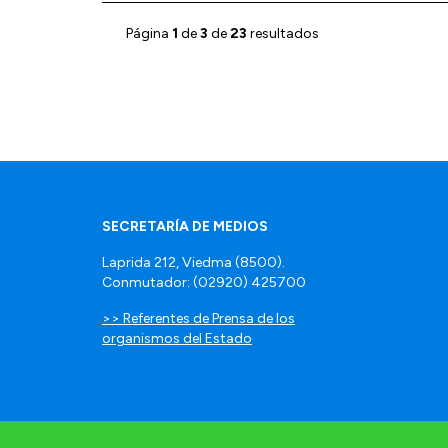
Página
1
de
3
de
23
resultados
SECRETARÍA DE MEDIOS
Laprida 212, Viedma (8500).
Conmutador: (02920) 425700
>> Referentes de Prensa de los
organismos del Estado