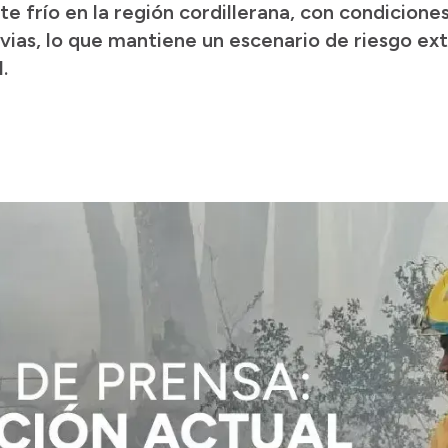
te frío en la región cordillerana, con condicione
luvias, lo que mantiene un escenario de riesgo e
.