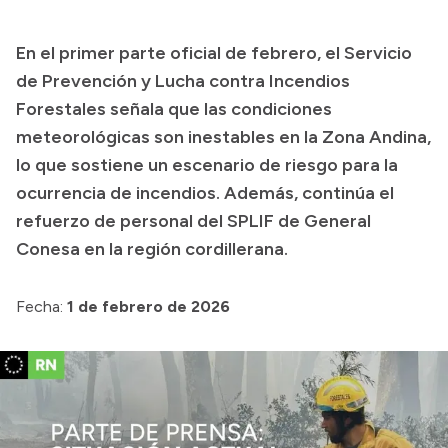
Presupuesto
En el primer parte oficial de febrero, el Servicio
Boletín Oficial
de Prevención y Lucha contra Incendios
Compras y licitaciones
Forestales señala que las condiciones
meteorológicas son inestables en la Zona Andina,
Consulta de expedientes
lo que sostiene un escenario de riesgo para la
Consulta de pago a proveedores
ocurrencia de incendios. Además, continúa el
Convocatorias
refuerzo de personal del SPLIF de General
Intranet
Conesa en la región cordillerana.
Login
Fecha:
1 de febrero de 2026