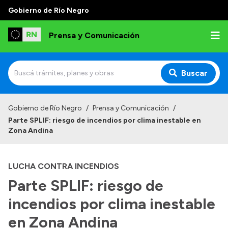
Gobierno de Río Negro
Prensa y Comunicación
Buscar
Inicio
Gobierno de Río Negro
/
Prensa y Comunicación
/
Parte SPLIF: riesgo de incendios por clima inestable en
Institucional
Zona Andina
Autoridades
LUCHA CONTRA INCENDIOS
Referentes de prensa
Parte SPLIF: riesgo de
Archivo de noticias
incendios por clima inestable
en Zona Andina
Transparencia