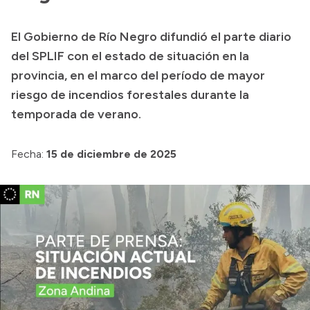
Presupuesto
El Gobierno de Río Negro difundió el parte diario
Boletín Oficial
del SPLIF con el estado de situación en la
Compras y licitaciones
provincia, en el marco del período de mayor
riesgo de incendios forestales durante la
Consulta de expedientes
temporada de verano.
Consulta de pago a proveedores
Convocatorias
Fecha:
15 de diciembre de 2025
Intranet
Login