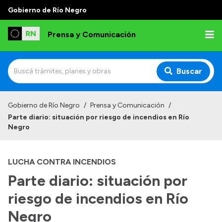
Gobierno de Río Negro
Prensa y Comunicación
Buscar
Inicio
Gobierno de Río Negro
/
Prensa y Comunicación
/
Parte diario: situación por riesgo de incendios en Río
Institucional
Negro
Autoridades
LUCHA CONTRA INCENDIOS
Referentes de prensa
Parte diario: situación por
Archivo de noticias
riesgo de incendios en Río
Negro
Transparencia