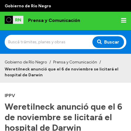
Gobierno de Río Negro
Prensa y Comunicación
Buscar
Inicio
Gobierno de Río Negro
/
Prensa y Comunicación
/
Weretilneck anunció que el 6 de noviembre se licitará el
Institucional
hospital de Darwin
Autoridades
IPPV
Referentes de prensa
Weretilneck anunció que el 6
Archivo de noticias
de noviembre se licitará el
hospital de Darwin
Transparencia