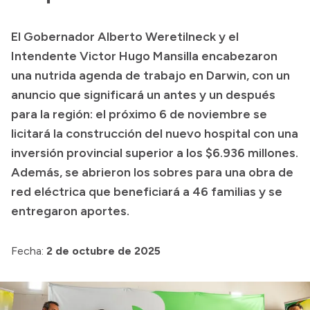
Presupuesto
El Gobernador Alberto Weretilneck y el
Boletín Oficial
Intendente Victor Hugo Mansilla encabezaron
Compras y licitaciones
una nutrida agenda de trabajo en Darwin, con un
anuncio que significará un antes y un después
Consulta de expedientes
para la región: el próximo 6 de noviembre se
Consulta de pago a proveedores
licitará la construcción del nuevo hospital con una
Convocatorias
inversión provincial superior a los $6.936 millones.
Intranet
Además, se abrieron los sobres para una obra de
Login
red eléctrica que beneficiará a 46 familias y se
entregaron aportes.
Fecha:
2 de octubre de 2025