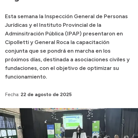
Presupuesto
Esta semana la Inspección General de Personas
Boletín Oficial
Jurídicas y el Instituto Provincial de la
Compras y licitaciones
Adminsitración Pública (IPAP) presentaron en
Cipolletti y General Roca la capacitación
Consulta de expedientes
conjunta que se pondrá en marcha en los
Consulta de pago a proveedores
próximos días, destinada a asociaciones civiles y
Convocatorias
fundaciones, con el objetivo de optimizar su
Intranet
funcionamiento.
Login
Fecha:
22 de agosto de 2025