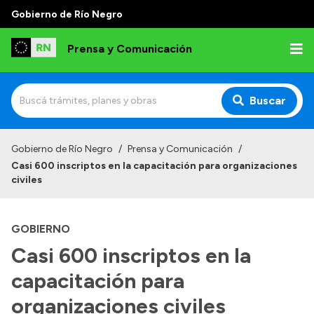
Gobierno de Río Negro
Prensa y Comunicación
Buscar
Inicio
Gobierno de Río Negro
/
Prensa y Comunicación
/
Casi 600 inscriptos en la capacitación para organizaciones
Institucional
civiles
Autoridades
GOBIERNO
Referentes de prensa
Casi 600 inscriptos en la
Archivo de noticias
capacitación para
organizaciones civiles
Transparencia