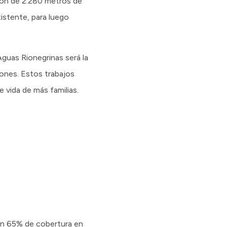
ción de 2.280 metros de
xistente, para luego
 Aguas Rionegrinas será la
iones. Estos trabajos
 vida de más familias.
un 65% de cobertura en