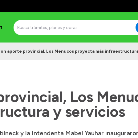
n
on aporte provincial, Los Menucos proyecta más infraestructura 
provincial, Los Menu
ructura y servicios
lneck y la Intendenta Mabel Yauhar inauguraron