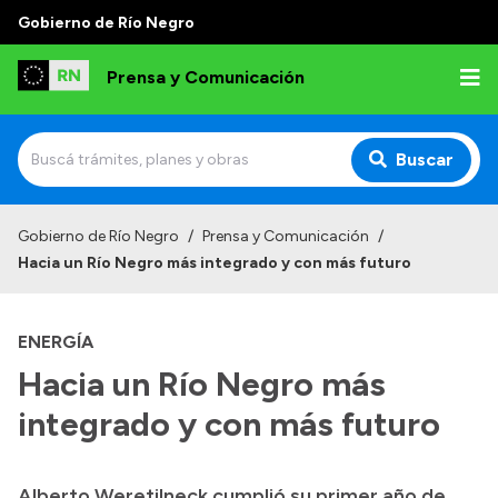
Gobierno de Río Negro
Prensa y Comunicación
Buscar
Inicio
Gobierno de Río Negro
/
Prensa y Comunicación
/
Hacia un Río Negro más integrado y con más futuro
Institucional
Autoridades
ENERGÍA
Referentes de prensa
Hacia un Río Negro más
Archivo de noticias
integrado y con más futuro
Alberto Weretilneck cumplió su primer año de
Transparencia