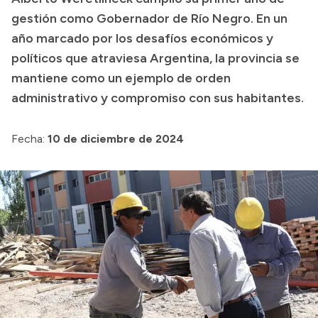
gestión como Gobernador de Río Negro. En un
Presupuesto
año marcado por los desafíos económicos y
Boletín Oficial
políticos que atraviesa Argentina, la provincia se
Compras y licitaciones
mantiene como un ejemplo de orden
administrativo y compromiso con sus habitantes.
Consulta de expedientes
Consulta de pago a proveedores
Fecha:
10 de diciembre de 2024
Convocatorias
Intranet
Login