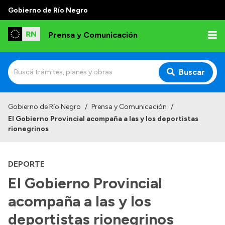
Gobierno de Río Negro
Prensa y Comunicación
Buscar
Inicio
Gobierno de Río Negro
/
Prensa y Comunicación
/
El Gobierno Provincial acompaña a las y los deportistas
Institucional
rionegrinos
Autoridades
DEPORTE
Referentes de prensa
El Gobierno Provincial
Archivo de noticias
acompaña a las y los
deportistas rionegrinos
Transparencia