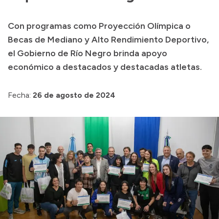
Presupuesto
Con programas como Proyección Olímpica o
Boletín Oficial
Becas de Mediano y Alto Rendimiento Deportivo,
Compras y licitaciones
el Gobierno de Río Negro brinda apoyo
económico a destacados y destacadas atletas.
Consulta de expedientes
Consulta de pago a proveedores
Fecha:
26 de agosto de 2024
Convocatorias
Intranet
Login