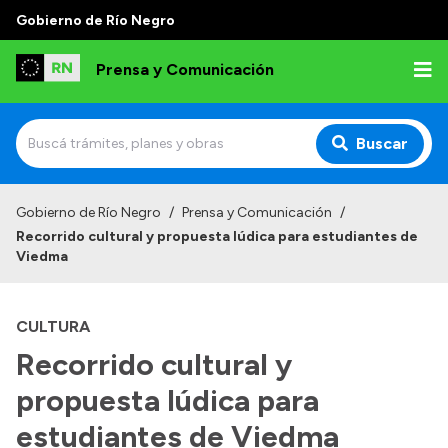
Gobierno de Río Negro
Prensa y Comunicación
Buscar
Inicio
Gobierno de Río Negro
/
Prensa y Comunicación
/
Recorrido cultural y propuesta lúdica para estudiantes de
Institucional
Viedma
Autoridades
CULTURA
Referentes de prensa
Recorrido cultural y
Archivo de noticias
propuesta lúdica para
estudiantes de Viedma
Transparencia