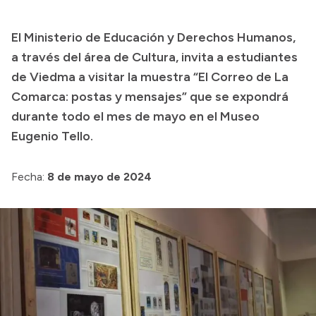
Presupuesto
El Ministerio de Educación y Derechos Humanos,
Boletín Oficial
a través del área de Cultura, invita a estudiantes
Compras y licitaciones
de Viedma a visitar la muestra “El Correo de La
Comarca: postas y mensajes” que se expondrá
Consulta de expedientes
durante todo el mes de mayo en el Museo
Consulta de pago a proveedores
Eugenio Tello.
Convocatorias
Intranet
Fecha:
8 de mayo de 2024
Login