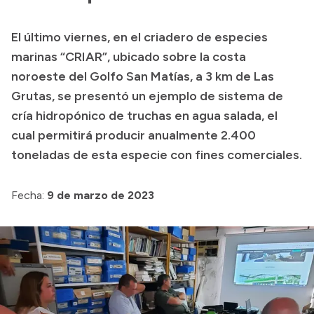
Presupuesto
El último viernes, en el criadero de especies
Boletín Oficial
marinas “CRIAR”, ubicado sobre la costa
Compras y licitaciones
noroeste del Golfo San Matías, a 3 km de Las
Grutas, se presentó un ejemplo de sistema de
Consulta de expedientes
cría hidropónico de truchas en agua salada, el
Consulta de pago a proveedores
cual permitirá producir anualmente 2.400
Convocatorias
toneladas de esta especie con fines comerciales.
Intranet
Login
Fecha:
9 de marzo de 2023