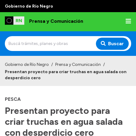
Gobierno de Río Negro
Prensa y Comunicación
Buscar
Inicio
Gobierno de Río Negro
/
Prensa y Comunicación
/
Presentan proyecto para criar truchas en agua salada con
Institucional
desperdicio cero
Autoridades
PESCA
Referentes de prensa
Presentan proyecto para
Archivo de noticias
criar truchas en agua salada
con desperdicio cero
Transparencia