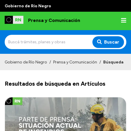
Gobierno de Río Negro
Prensa y Comunicación
Buscar
Inicio
Gobierno de Río Negro
/
Prensa y Comunicación
/
Búsqueda
Institucional
Resultados de búsqueda en Artículos
Autoridades
Referentes de prensa
Archivo de noticias
Transparencia