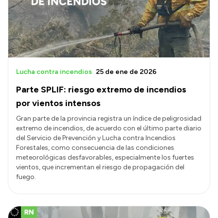
Presupuesto
Boletín Oficial
Compras y licitaciones
Consulta de expedientes
Lucha contra incendios
25 de ene de 2026
Consulta de pago a proveedores
Parte SPLIF: riesgo extremo de incendios
Convocatorias
por vientos intensos
Intranet
Gran parte de la provincia registra un índice de peligrosidad
extremo de incendios, de acuerdo con el último parte diario
Login
del Servicio de Prevención y Lucha contra Incendios
Forestales, como consecuencia de las condiciones
meteorológicas desfavorables, especialmente los fuertes
vientos, que incrementan el riesgo de propagación del
fuego.