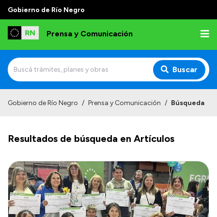
Gobierno de Río Negro
Prensa y Comunicación
Buscar
Inicio
Gobierno de Río Negro
/
Prensa y Comunicación
/
Búsqueda
Institucional
Resultados de búsqueda en Artículos
Autoridades
Referentes de prensa
Archivo de noticias
Transparencia