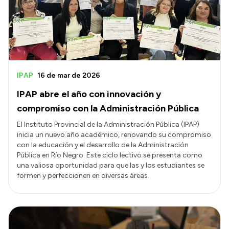
Presupuesto
Boletín Oficial
Compras y licitaciones
Consulta de expedientes
IPAP
16 de mar de 2026
Consulta de pago a proveedores
IPAP abre el año con innovación y
Convocatorias
compromiso con la Administración Pública
Intranet
El Instituto Provincial de la Administración Pública (IPAP)
inicia un nuevo año académico, renovando su compromiso
Login
con la educación y el desarrollo de la Administración
Pública en Río Negro. Este ciclo lectivo se presenta como
una valiosa oportunidad para que las y los estudiantes se
formen y perfeccionen en diversas áreas.