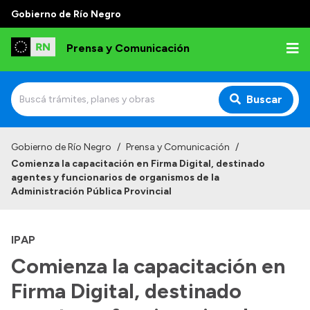
Gobierno de Río Negro
Prensa y Comunicación
Buscar
Inicio
Gobierno de Río Negro
/
Prensa y Comunicación
/
Comienza la capacitación en Firma Digital, destinado
Institucional
agentes y funcionarios de organismos de la
Administración Pública Provincial
Autoridades
Referentes de prensa
IPAP
Archivo de noticias
Comienza la capacitación en
Firma Digital, destinado
Transparencia