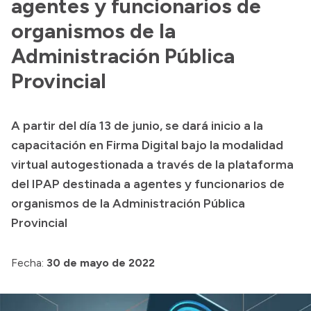
agentes y funcionarios de
organismos de la
Presupuesto
Administración Pública
Boletín Oficial
Compras y licitaciones
Provincial
Consulta de expedientes
Consulta de pago a proveedores
A partir del día 13 de junio, se dará inicio a la
Convocatorias
capacitación en Firma Digital bajo la modalidad
Intranet
virtual autogestionada a través de la plataforma
del IPAP destinada a agentes y funcionarios de
Login
organismos de la Administración Pública
Provincial
Fecha:
30 de mayo de 2022