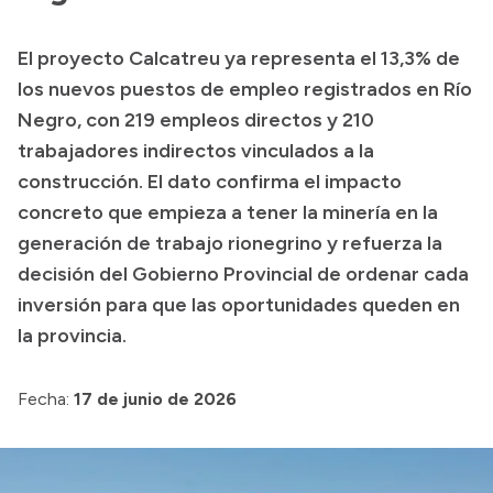
Presupuesto
El proyecto Calcatreu ya representa el 13,3% de
Boletín Oficial
los nuevos puestos de empleo registrados en Río
Compras y licitaciones
Negro, con 219 empleos directos y 210
trabajadores indirectos vinculados a la
Consulta de expedientes
construcción. El dato confirma el impacto
Consulta de pago a proveedores
concreto que empieza a tener la minería en la
Convocatorias
generación de trabajo rionegrino y refuerza la
Intranet
decisión del Gobierno Provincial de ordenar cada
Login
inversión para que las oportunidades queden en
la provincia.
Fecha:
17 de junio de 2026