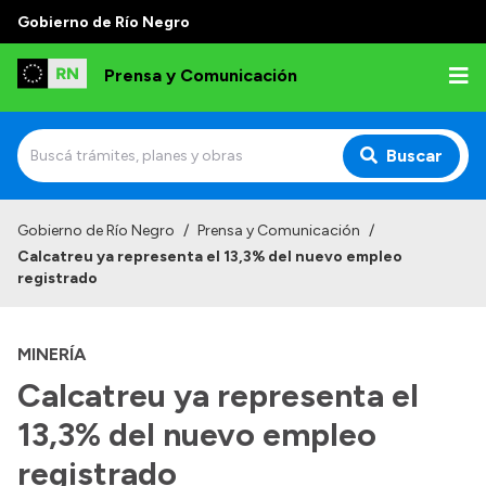
Gobierno de Río Negro
Prensa y Comunicación
Buscar
Inicio
Gobierno de Río Negro
/
Prensa y Comunicación
/
Calcatreu ya representa el 13,3% del nuevo empleo
Institucional
registrado
Autoridades
MINERÍA
Referentes de prensa
Calcatreu ya representa el
Archivo de noticias
13,3% del nuevo empleo
registrado
Transparencia