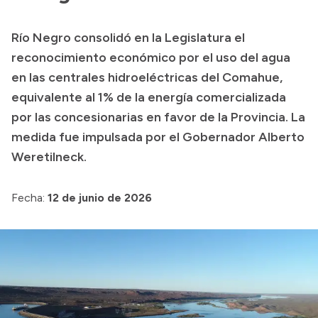
Presupuesto
Río Negro consolidó en la Legislatura el
Boletín Oficial
reconocimiento económico por el uso del agua
Compras y licitaciones
en las centrales hidroeléctricas del Comahue,
equivalente al 1% de la energía comercializada
Consulta de expedientes
por las concesionarias en favor de la Provincia. La
Consulta de pago a proveedores
medida fue impulsada por el Gobernador Alberto
Convocatorias
Weretilneck.
Intranet
Login
Fecha:
12 de junio de 2026