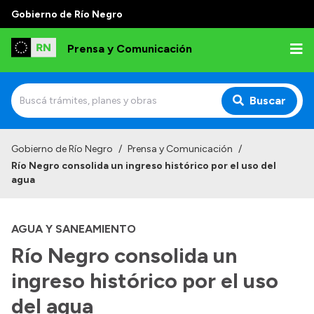
Gobierno de Río Negro
Prensa y Comunicación
Buscar
Inicio
Gobierno de Río Negro
/
Prensa y Comunicación
/
Río Negro consolida un ingreso histórico por el uso del
Institucional
agua
Autoridades
AGUA Y SANEAMIENTO
Referentes de prensa
Río Negro consolida un
Archivo de noticias
ingreso histórico por el uso
del agua
Transparencia