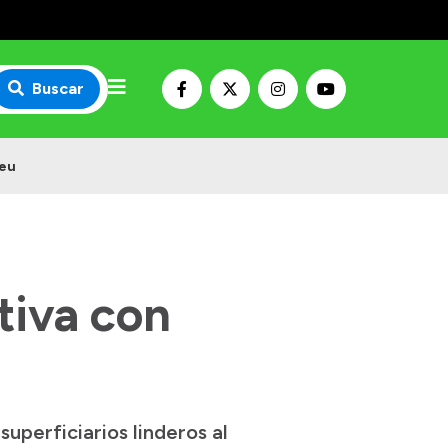
Buscar
reu
tiva con
perficiarios linderos al