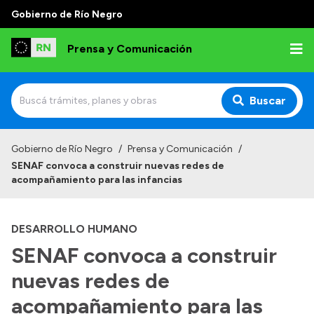
Gobierno de Río Negro
Prensa y Comunicación
Buscar
Inicio
Gobierno de Río Negro
/
Prensa y Comunicación
/
SENAF convoca a construir nuevas redes de
Institucional
acompañamiento para las infancias
Autoridades
DESARROLLO HUMANO
Referentes de prensa
SENAF convoca a construir
Archivo de noticias
nuevas redes de
acompañamiento para las
Transparencia