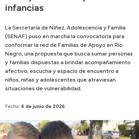
infancias
Presupuesto
Boletín Oficial
La Secretaría de Niñez, Adolescencia y Familia
Compras y licitaciones
(SENAF) puso en marcha la convocatoria para
Consulta de expedientes
conformar la red de Familias de Apoyo en Río
Consulta de pago a proveedores
Negro, una propuesta que busca sumar personas
y familias dispuestas a brindar acompañamiento
Convocatorias
afectivo, escucha y espacio de encuentro a
Intranet
niños, niñas y adolescentes que atraviesan
Login
situaciones de vulnerabilidad.
Fecha:
4 de junio de 2026